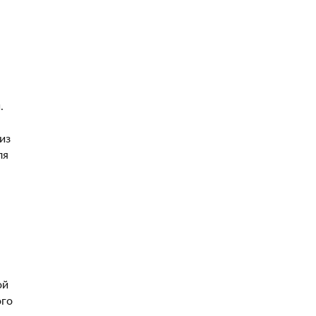
.
из
ля
ой
ого