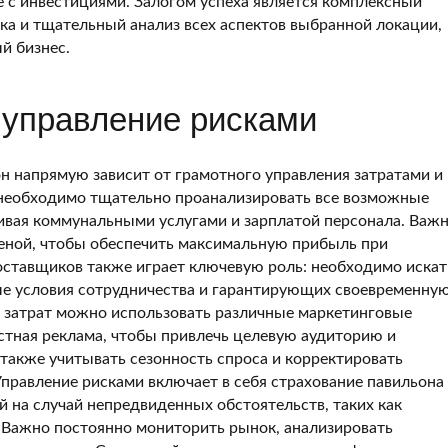
е с инвестициями. Залогом успеха является комплексный
а и тщательный анализ всех аспектов выбранной локации,
й бизнес.
 управление рисками
н напрямую зависит от грамотного управления затратами и
 необходимо тщательно проанализировать все возможные
чивая коммунальными услугами и зарплатой персонала. Важ
ценой, чтобы обеспечить максимальную прибыль при
оставщиков также играет ключевую роль: необходимо искат
е условия сотрудничества и гарантирующих своевременну
я затрат можно использовать различные маркетинговые
естная реклама, чтобы привлечь целевую аудиторию и
акже учитывать сезонность спроса и корректировать
Управление рисками включает в себя страхование павильона
й на случай непредвиденных обстоятельств, таких как
 Важно постоянно мониторить рынок, анализировать