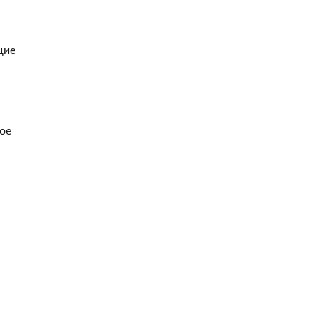
щие
ое