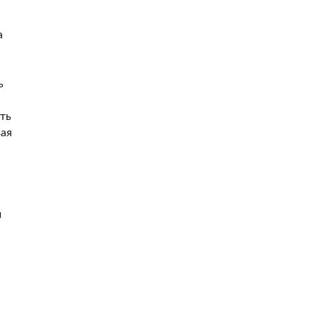
а
ь
ть
вая
й