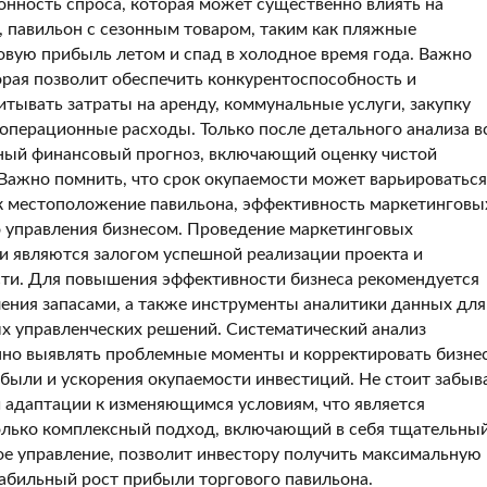
онность спроса, которая может существенно влиять на
, павильон с сезонным товаром, таким как пляжные
вую прибыль летом и спад в холодное время года. Важно
орая позволит обеспечить конкурентоспособность и
ывать затраты на аренду, коммунальные услуги, закупку
 операционные расходы. Только после детального анализа в
чный финансовый прогноз, включающий оценку чистой
Важно помнить, что срок окупаемости может варьироваться
ак местоположение павильона, эффективность маркетинговы
о управления бизнесом. Проведение маркетинговых
и являются залогом успешной реализации проекта и
ти. Для повышения эффективности бизнеса рекомендуется
ения запасами, а также инструменты аналитики данных для
х управленческих решений. Систематический анализ
нно выявлять проблемные моменты и корректировать бизне
ыли и ускорения окупаемости инвестиций. Не стоит забыв
 адаптации к изменяющимся условиям, что является
олько комплексный подход, включающий в себя тщательны
ое управление, позволит инвестору получить максимальную
табильный рост прибыли торгового павильона.