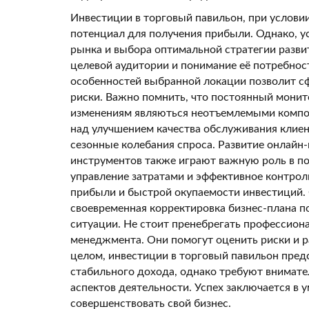
Инвестиции в торговый павильон, при услови
потенциал для получения прибыли. Однако, у
рынка и выбора оптимальной стратегии разв
целевой аудитории и понимание её потребност
особенностей выбранной локации позволит с
риски. Важно помнить, что постоянный монит
изменениям являються неотъемлемыми компон
над улучшением качества обслуживания клиен
сезонные колебания спроса. Развитие онлай
инструментов также играют важную роль в п
управление затратами и эффективное контро
прибыли и быстрой окупаемости инвестиций. 
своевременная корректировка бизнес-плана п
ситуации. Не стоит пренебрегать профессион
менеджмента. Они помогут оценить риски и р
целом, инвестиции в торговый павильон пред
стабильного дохода, однако требуют внимате
аспектов деятельности. Успех заключается в 
совершенствовать свой бизнес.