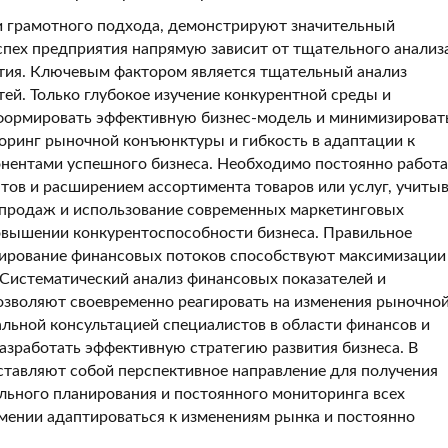
и грамотного подхода, демонстрируют значительный
спех предприятия напрямую зависит от тщательного анализ
ития. Ключевым фактором является тщательный анализ
ей. Только глубокое изучение конкурентной среды и
формировать эффективную бизнес-модель и минимизироват
оринг рыночной конъюнктуры и гибкость в адаптации к
ентами успешного бизнеса. Необходимо постоянно работа
тов и расширением ассортимента товаров или услуг, учиты
н-продаж и использование современных маркетинговых
овышении конкурентоспособности бизнеса. Правильное
лирование финансовых потоков способствуют максимизации
Систематический анализ финансовых показателей и
озволяют своевременно реагировать на изменения рыночно
альной консультацией специалистов в области финансов и
азработать эффективную стратегию развития бизнеса. В
ставляют собой перспективное направление для получения
льного планирования и постоянного мониторинга всех
умении адаптироваться к изменениям рынка и постоянно